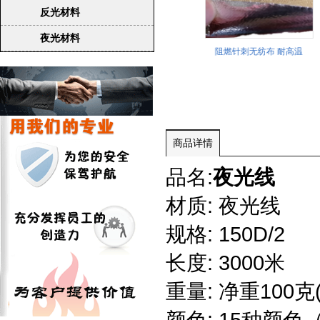
反光材料
夜光材料
夜光线
新雪丽棉批发
阻燃针刺无纺布 耐高温
商品详情
品名:
夜光线
材质: 夜光线
规格: 150D/2
长度: 3000米
重量: 净重100克