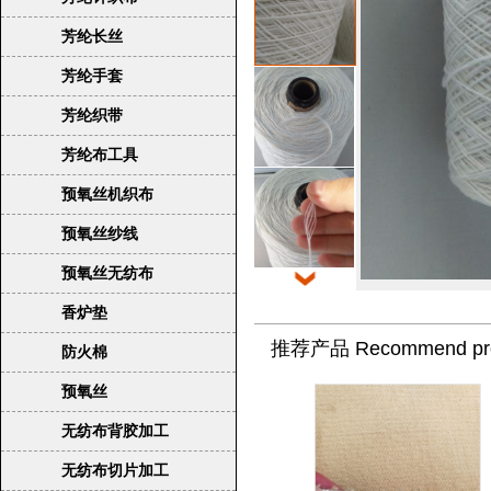
芳纶长丝
芳纶手套
芳纶织带
芳纶布工具
预氧丝机织布
预氧丝纱线
预氧丝无纺布
香炉垫
推荐产品 Recommend pro
防火棉
预氧丝
无纺布背胶加工
无纺布切片加工