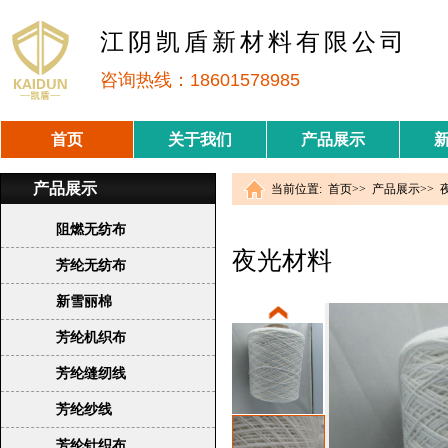
江阴凯盾新材料有限公司
咨询热线：18601578985
首页
关于我们
产品展示
产品展示
当前位置:
首页
>>
产品展示
>>
阻燃无纺布
夜光材料
芳纶无纺布
新雪丽棉
芳纶机织布
芳纶缝纫线
芳纶纱线
芳纶针织布