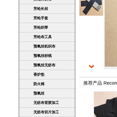
芳纶长丝
芳纶手套
芳纶织带
芳纶布工具
预氧丝机织布
预氧丝纱线
预氧丝无纺布
香炉垫
推荐产品 Recomm
防火棉
预氧丝
无纺布背胶加工
无纺布切片加工