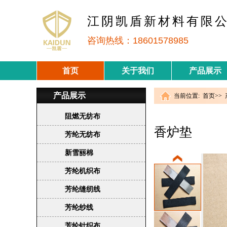
江阴凯盾新材料有限
咨询热线：18601578985
首页
关于我们
产品展示
产品展示
当前位置:
首页
>>
阻燃无纺布
香炉垫
芳纶无纺布
新雪丽棉
芳纶机织布
芳纶缝纫线
芳纶纱线
芳纶针织布