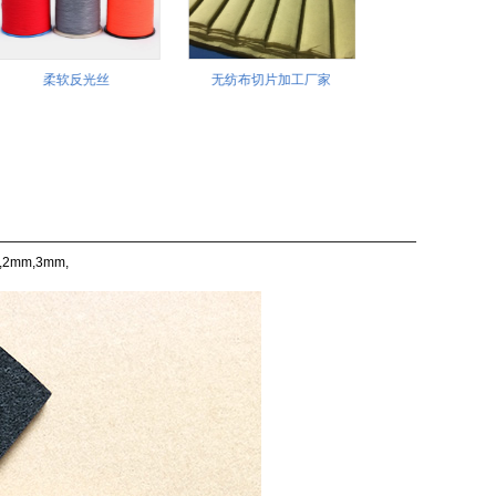
柔软反光丝
无纺布切片加工厂家
背胶无纺布厂
m,3mm,