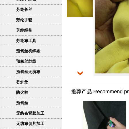
芳纶长丝
芳纶手套
芳纶织带
芳纶布工具
预氧丝机织布
预氧丝纱线
预氧丝无纺布
香炉垫
推荐产品 Recommend pro
防火棉
预氧丝
无纺布背胶加工
无纺布切片加工