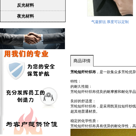
反光材料
夜光材料
缝纫线藏青色402
预氧丝机织布
气凝胶毡 厚度可以定制
商品详情
芳纶短纤针织布
，是一款集众多芳纶优异
特性：
的耐久性能：
芳纶短纤针织布优良的耐摩擦和耐化学品
良好的舒适度：
芳纶短纤针织布，是采用凯芙拉短纤纱线
超其他普通材质。
稳定的化学性质：
芳纶短纤针织布具有优异的耐化学性，高